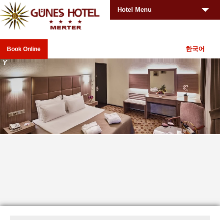
Hotel Menu
한국어
Book Online
You
_