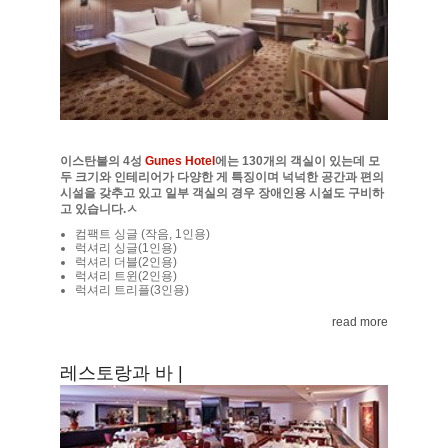
이스탄불의 4성
Gunes Hotel
에는 130개의 객실이 있는데 모
두 크기와 인테리어가 다양한 게 특징이며 넉넉한 공간과 편의
시설을 갖추고 있고 일부 객실의 경우 장애인용 시설도 구비하
고 있습니다.ㅅ
컴팩트 싱글 (작음, 1인용)
럭셔리 싱글(1인용)
럭셔리 더블(2인용)
럭셔리 트윈(2인용)
럭셔리 트리플(3인용)
read more
레스토랑과 바 |