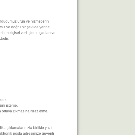
 sunduğumuz ürün ve hizmetlerin
iz ve doğru bir şekilde yerine
ilen kişisel veri işleme şartları ve
tedir.
steme,
sini isteme,
n ortaya çıkmasına itiraz etme,
ik açıklamalarınızla birlikte yazılı
ektronik posta adresimize güvenli