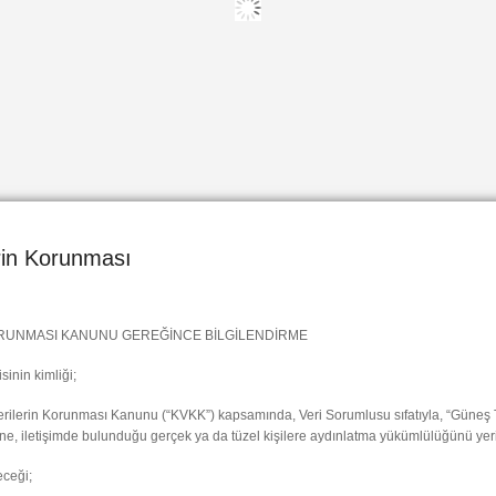
lerin Korunması
 KORUNMASI KANUNU GEREĞİNCE BİLGİLENDİRME
sinin kimliği;
Verilerin Korunması Kanunu (“KVKK”) kapsamında, Veri Sorumlusu sıfatıyla, “Güneş Tu
rine, iletişimde bulunduğu gerçek ya da tüzel kişilere aydınlatma yükümlülüğünü yer
eceği;