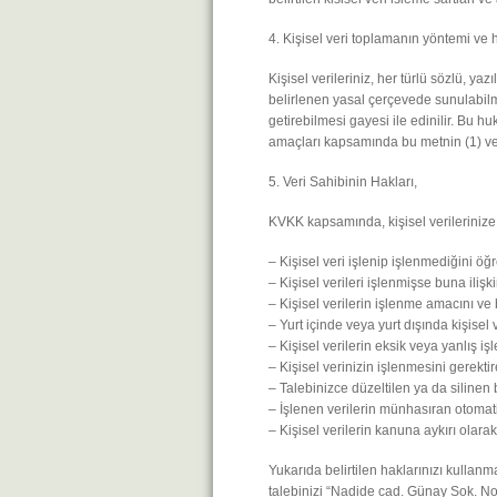
4. Kişisel veri toplamanın yöntemi ve 
Kişisel verileriniz, her türlü sözlü, 
belirlenen yasal çerçevede sunulabil
getirebilmesi gayesi ile edinilir. Bu h
amaçları kapsamında bu metnin (1) ve 
5. Veri Sahibinin Hakları,
KVKK kapsamında, kişisel verilerinize 
– Kişisel veri işlenip işlenmediğini ö
– Kişisel verileri işlenmişse buna ilişki
– Kişisel verilerin işlenme amacını v
– Yurt içinde veya yurt dışında kişisel v
– Kişisel verilerin eksik veya yanlış i
– Kişisel verinizin işlenmesini gerekt
– Talebinizce düzeltilen ya da silinen bi
– İşlenen verilerin münhasıran otomati
– Kişisel verilerin kanuna aykırı olar
Yukarıda belirtilen haklarınızı kullanma
talebinizi “Nadide cad. Günay Sok. No