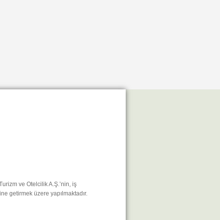
rizm ve Otelcilik A.Ş.’nin, iş
ine getirmek üzere yapılmaktadır.