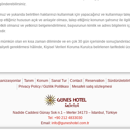
gönderebilirsiniz.
nuz ve yukarıda belirtilen haklarınızı kullanmak için yapacağınız ve kullanmayı talep 
p ettiğiniz hususun açık ve anlaşılır olması, talep ettiğiniz konunun şahsınız ile ilg
kili olmanız ve yetkinizi belgelendirilmesi, başvurunun kimlik ve adres bilgilerini i
dir.
ümkün olan en kısa zaman diliminde ve en çok 30 gün içerisinde sonuçlandırılaca
aliyeti gerektirmesi hâlinde, Kişisel Verileri Koruma Kurulca belirlenen tarifedeki ücr
anizasyonlar
Tanım
Konum
Sanal Tur
Contact
Reservation
Sürdürülebilirl
Privacy Policy / Gizlilik Politikası
Mesafeli satış sözleşmesi
Nadide Caddesi Günay Sok n.1 – Merter 34173 – İstanbul, Türkiye
Tel: +90 212 4833030
Email:
info@guneshotel.com.tr