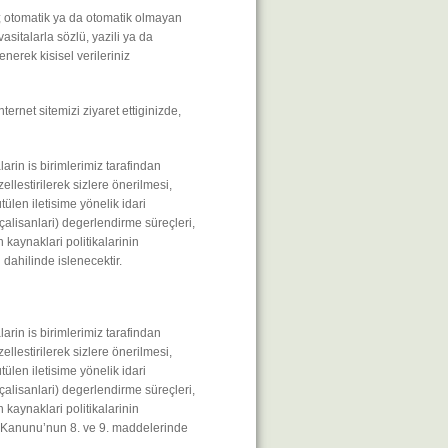
le; otomatik ya da otomatik olmayan
asitalarla sözlü, yazili ya da
nerek kisisel verileriniz
ternet sitemizi ziyaret ettiginizde,
arin is birimlerimiz tarafindan
ellestirilerek sizlere önerilmesi,
ütülen iletisime yönelik idari
 çalisanlari) degerlendirme süreçleri,
n kaynaklari politikalarinin
dahilinde islenecektir.
arin is birimlerimiz tarafindan
ellestirilerek sizlere önerilmesi,
ütülen iletisime yönelik idari
 çalisanlari) degerlendirme süreçleri,
n kaynaklari politikalarinin
VK Kanunu’nun 8. ve 9. maddelerinde