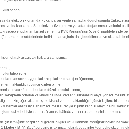
hukuki sebebi,
yazılı ya da elektronik ortamda, yukarıda yer verilen amaçlar doğrultusunda Şirketçe
mesi ve bu kapsamda Şirketimizin sözleşme ve yasadan doğan mesuliyetlerini eksiks
ukuki sebeple toplanan kişisel verileriniz KVK Kanunu’nun 5. ve 6. maddelerinde belirt
(2) numaralı maddelerinde belirtilen amaçlarla da işlenebilmekte ve aktarılabilmek
ilişkin olarak aşağıdaki haklara sahipsiniz:
ğrenme,
n bilgi talep etme,
e bunların amacına uygun kullanılıp kullanılmadığını öğrenme,
erilerin aktarıldığı üçüncü kişileri bilme,
şlenmiş olması hâlinde bunların düzeltilmesini isteme,
iren sebeplerin ortadan kalkması hâlinde, verilerin silinmesini veya yok edilmesini i
lgilerinizin, eğer aktarılmış ise kişisel verilerin aktarıldığı üçüncü kişilere bildirilme
k sistemler vasıtasıyla analiz edilmesi suretiyle kişinin kendisi aleyhine bir sonucu
ak işlenmesi sebebiyle zarara uğraması hâlinde zararın giderilmesini talep etme.
k için kimliğinizi tespit edici gerekli bilgiler ve kullanmak istediğiniz hakkınıza yönel
:1 Merter / İSTANBUL” adresine ıslak imzalı olarak veya info@guneshotel.com.tr el