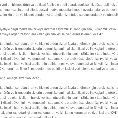
dan verilen hizmet, ürün ya da ticari faaliyete bagli olarak degiskenlik gösterebilmek
 çagri merkezi, internet sitesi, sosyal medya mecralari, mobil uygulamalar ve benzeri v
irketimizin ürün ve hizmetlerinden yararlandiginiz müddetçe olusturularak ve güncelle
iyetiyle çagri merkezimizi veya internet sayfamizi kullandiginizda, Sirketimizi veya in
r veya organizasyonlara katildiginizda kisisel verileriniz islenebilecektir.
z tarafindan sunulan ürün ve hizmetlerden sizleri faydalandirmak için gerekli çalismal
n ürün ve hizmetlerin sizlerin begeni, kullanim aliskanliklari ve ihtiyaçlarina göre öz
içerisinde olan kisilerin hukuki ve ticari güvenliginin temini (Sirketimiz tarafindan yür
 fiziksel güvenligini ve denetimini saglamak, is ortagi/müsteri/tedarikçi (yetkili veya
rketimizin ticari ve is stratejilerinin belirlenmesi ve uygulanmasi ve Sirketimizin insa
Kanunu’nun 5. ve 6. maddelerinde belirtilen kisisel veri isleme sartlari ve amaçlari 
 hangi amaçla aktarılabileceği,
z tarafindan sunulan ürün ve hizmetlerden sizleri faydalandirmak için gerekli çalismal
n ürün ve hizmetlerin sizlerin begeni, kullanim aliskanliklari ve ihtiyaçlarina göre öz
içerisinde olan kisilerin hukuki ve ticari güvenliginin temini (Sirketimiz tarafindan yür
 fiziksel güvenligini ve denetimini saglamak, is ortagi/müsteri/tedarikçi (yetkili veya
rketimizin ticari ve is stratejilerinin belirlenmesi ve uygulanmasi ile Sirketimizin insa
rtaklarimiza, tedarikçilerimize, kanunen yetkili kamu kurumlari ve özel kisilere, K
e amaçlari çerçevesinde aktarilabilecektir.