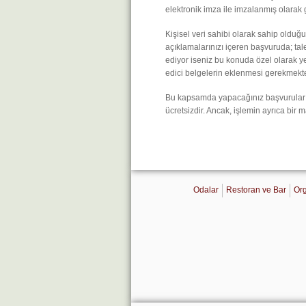
elektronik imza ile imzalanmış olarak 
Kişisel veri sahibi olarak sahip olduğu
açıklamalarınızı içeren başvuruda; tale
ediyor iseniz bu konuda özel olarak yet
edici belgelerin eklenmesi gerekmekte
Bu kapsamda yapacağınız başvurular m
ücretsizdir. Ancak, işlemin ayrıca bir m
Odalar
Restoran ve Bar
Org