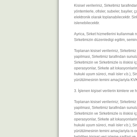
Kisisel verileriniz, Sirketimiz tarafin
yöntemlerle, ofisler, subeler, bayiler,
elektronik olarak toplanabilecektir. S
islenebilecektir.
Ayrica, Sirket hizmetlerini kullanmak n
Sirketimizin düzenledigi egitim, semine
Toplanan kisisel verileriniz, Sirketimi
yapilmasi, Sirketimiz tarafindan sunula
Sirketimizin ve Sirketimizle is iliskisi 
operasyonlar, Sirkete ait lokasyonlarin
hukuki uyum süreci, mali isler v.b.), Si
yürütülmesinin temini amaçlariyla KVK 
3. İşlenen kişisel verilerin kimlere ve
Toplanan kisisel verileriniz; Sirketimi
yapilmasi, Sirketimiz tarafindan sunula
Sirketimizin ve Sirketimizle is iliskisi 
operasyonlar, Sirkete ait lokasyonlarin
hukuki uyum süreci, mali isler v.b.), Si
yürütülmesinin temini amaçlariyla is o
belirtilen kisisel veri isleme sartlari v