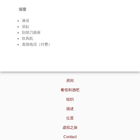
浴室
淋浴
浴缸
刮胡刀插座
吹风机
直线电话（付费）
房间
餐馆和酒吧
组织
描述
位置
虚拟之旅
Contact