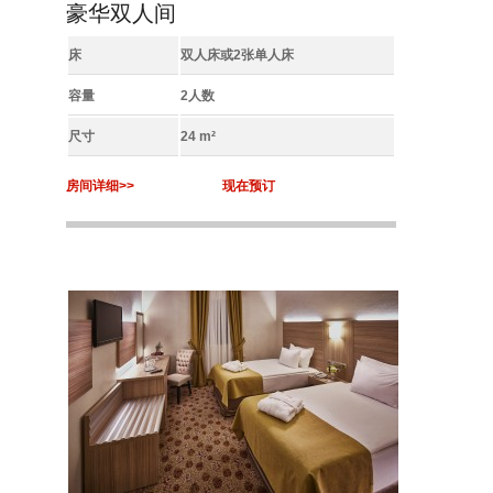
豪华双人间
床
双人床或2张单人床
容量
2人数
尺寸
24 m²
房间详细>>
现在预订