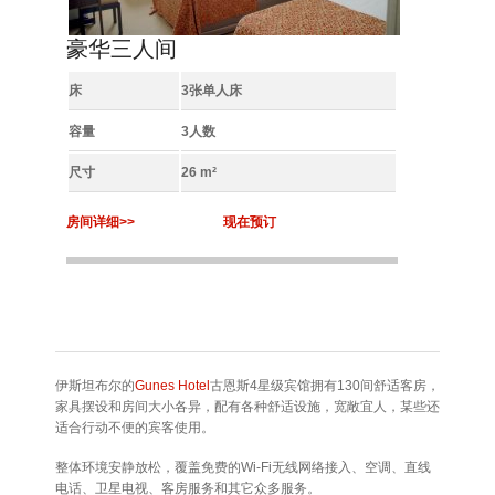
豪华三人间
床
3张单人床
容量
3人数
尺寸
26 m²
房间详细>>
现在预订
伊斯坦布尔的
Gunes Hotel
古恩斯4星级宾馆拥有130间舒适客房，
家具摆设和房间大小各异，配有各种舒适设施，宽敞宜人，某些还
适合行动不便的宾客使用。
整体环境安静放松，覆盖免费的Wi-Fi无线网络接入、空调、直线
电话、卫星电视、客房服务和其它众多服务。