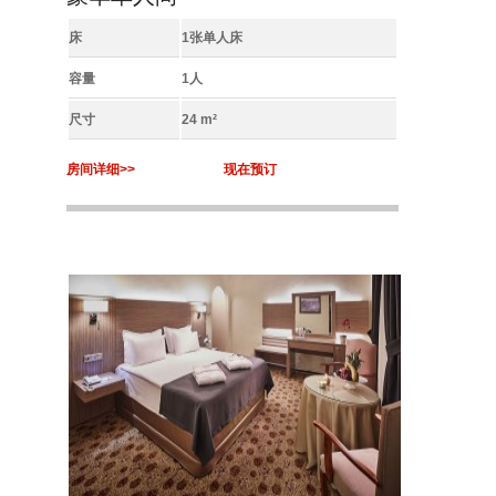
床
1张单人床
容量
1人
尺寸
24 m²
房间详细>>
现在预订