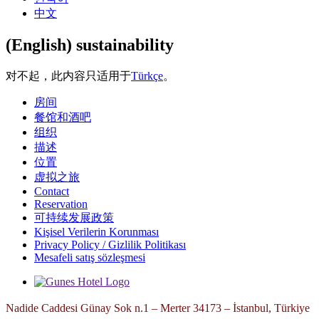
中文
(English) sustainability
对不起，此内容只适用于
Türkçe
。
房间
餐馆和酒吧
组织
描述
位置
虚拟之旅
Contact
Reservation
可持续发展政策
Kişisel Verilerin Korunması
Privacy Policy / Gizlilik Politikası
Mesafeli satış sözleşmesi
Nadide Caddesi Günay Sok n.1 – Merter 34173 – İstanbul, Türkiye